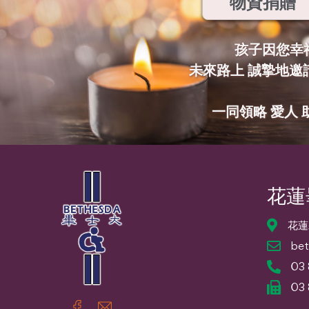
物資捐贈
孩子因您幸
未來路上 誠摯地邀
一同領略 愛人 
花蓮
花蓮
bet
03
03 