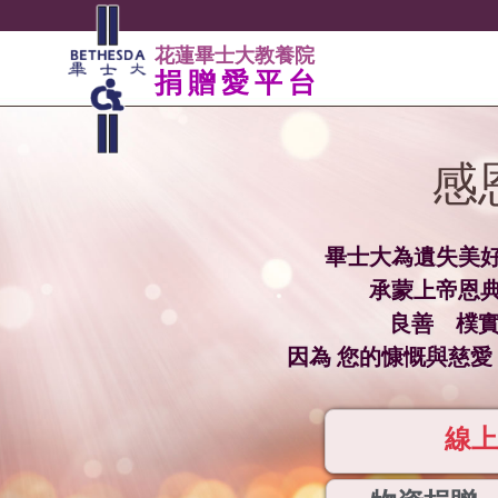
花蓮畢士大教養院
捐贈愛平台
感
畢士大為遺失美
承蒙上帝恩
良善 樸實 美麗的
因為 您的慷慨與慈愛 
線上