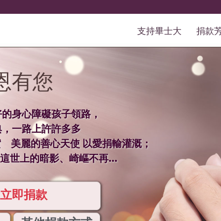
支持畢士大
捐款
恩有您
好的身心障礙孩子領路，
典，一路上許許多多
善心天使 以愛捐輸灌溉；
這世上的暗影、崎嶇不再...
立即捐款