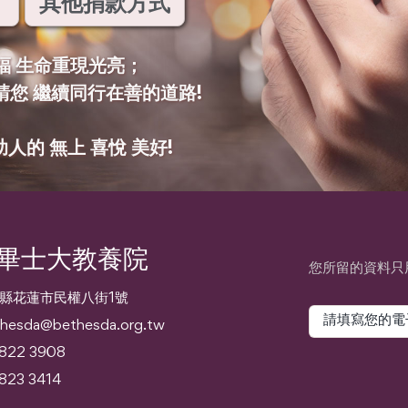
其他捐款方式
福 生命重現光亮；
請您 繼續同行在善的道路!
助人的 無上 喜悅 美好!
畢士大教養院
您所留的資料只
縣花蓮市民權八街1號
hesda@bethesda.org.tw
 822 3908
823 3414